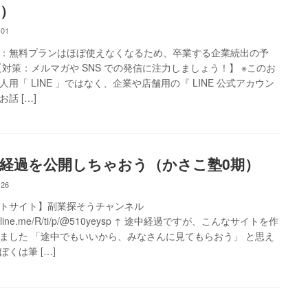
）
-01
：無料プランはほぼ使えなくなるため、卒業する企業続出の予
【対策：メルマガや SNS での発信に注力しましょう！】 ※このお
人用「 LINE 」ではなく、企業や店舗用の『 LINE 公式アカウン
話 […]
経過を公開しちゃおう（かさこ塾0期）
-26
トサイト】副業探そうチャンネル
s://line.me/R/ti/p/@510yeysp ↑ 途中経過ですが、こんなサイトを作
ました 「途中でもいいから、みなさんに見てもらおう」 と思え
ぼくは筆 […]