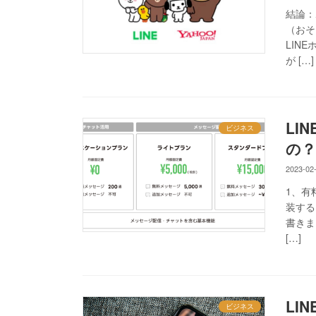
結論：
（おそ
LINE
が […]
LI
ビジネス
の？
2023-02
1、有
装する
書きま
[…]
LI
ビジネス