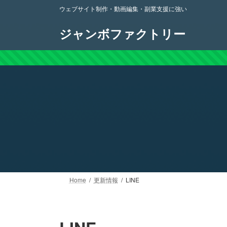
コ
ナ
ウェブサイト制作・動画編集・副業支援に強い
ン
ビ
テ
ゲ
ジャンボファクトリー
ン
ー
ツ
シ
へ
ョ
ス
ン
キ
に
ッ
移
プ
動
Home
更新情報
LINE