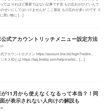
っては それほど重要ではない記事です笑 もの忘れがひどいんで
齢のせいにしてはいけませんが ここ最近 もの忘れが多いのです ス
に買い物に […]
NE公式アカウントリッチメニュー設定方法
-20
式アカウントログイン https://account.line.biz/login?redire...
ネスIDとは https://faq.linebiz.com/help/s/articl... […]
NEが11月から使えなくなるって本当？！同
面が表示されない人向けの解説も
-30