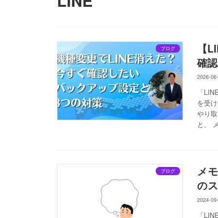
LINE
【L
ブログ
確認
2026-06
「LI
を受け
やり取
と、 
メ
ブログ
の
2024-09
「LI