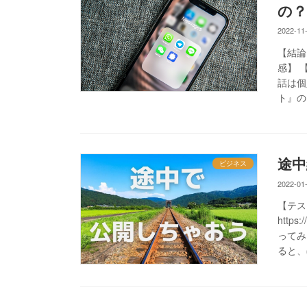
の？
2022-11
【結論
感】 
話は個
ト』のお
途中
ビジネス
2022-01
【テス
http
ってみ
ると、