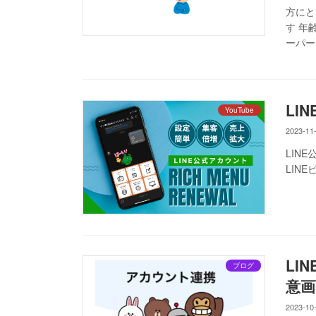
方にと
す 年
ーパー
LI
YouTube
2023-11
LINE公
LINEビジ
LI
ブログ
意画
2023-10