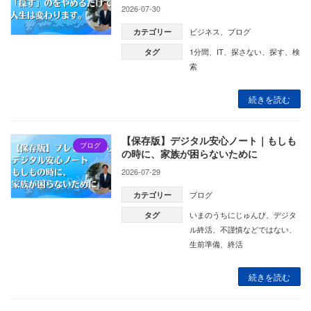
2026-07-30
ビジネス
、
ブログ
カテゴリー
1分間
、
IT
、
探さない
、
探す
、
検
タグ
索
続きを読む
【保存版】デジタル安心ノート｜もしも
ブログ
の時に、家族が困らないために
2026-07-29
ブログ
カテゴリー
いまのうちにじゅんび
、
デジタ
タグ
ル終活
、
不謹慎などではない
、
生前準備
、
終活
続きを読む