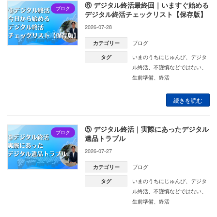
⑥ デジタル終活最終回｜いますぐ始める
ブログ
デジタル終活チェックリスト【保存版】
2026-07-28
ブログ
カテゴリー
いまのうちにじゅんび
、
デジタ
タグ
ル終活
、
不謹慎などではない
、
生前準備
、
終活
続きを読む
⑤ デジタル終活｜実際にあったデジタル
ブログ
遺品トラブル
2026-07-27
ブログ
カテゴリー
いまのうちにじゅんび
、
デジタ
タグ
ル終活
、
不謹慎などではない
、
生前準備
、
終活