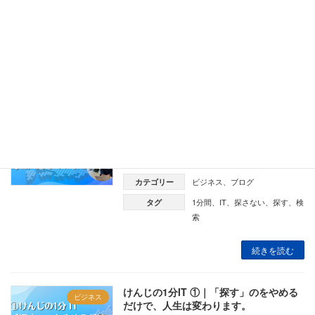
ビジネス
、
ブログ
カテゴリー
1分間
、
IT
、
探さない
、
探す
、
検
タグ
索
続きを読む
けんじの1分IT ②｜メールアドレスを毎
ビジネス
回入力していませんか？｜
2026-07-31
ビジネス
、
ブログ
カテゴリー
1分間
、
IT
、
探さない
、
探す
、
検
タグ
索
続きを読む
けんじの1分IT ①｜「探す」のをやめる
ビジネス
だけで、人生は変わります。