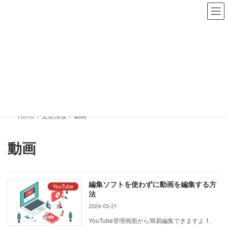
コ
ナ
ジャンボファクトリー
ン
ビ
テ
ゲ
LINE公式アカウントはこちら
お友達追加はこちら
ン
ー
ツ
シ
へ
ョ
更新情報
ス
ン
キ
に
ッ
移
プ
動
Home
更新情報
動画
動画
編集ソフトを使わずに動画を編集する方
YouTube
法
2024-03-21
YouTube管理画面から簡易編集できますよ 1、