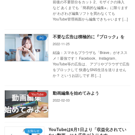
前後の不要部分をカット 2、モザイクの挿入
など あくまでも「簡易的な編集※」に限ります
が わざわざ編集ソフトを買わなくても
YouTube管理画面から編集できちゃいます […]
不要な広告は積極的に『ブロック』を
PC
2022-11-25
結論：スマホもブラウザも「Brave」がオスス
メ！最強です！ Facebook、Instagram、
YouTube等の広告は、 アプリやブラウザで広告
をブロックして 快適なSNS生活を送りません
か？ というお話しです 邪 […]
動画編集を始めてみよう
YouTube
2022-02-03
YouTubeは6月1日より「収益化されてい
お知らせ