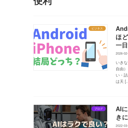
便利
An
ビジネス
ほど
一日
2026-02
いきな
自由）
い・詰
は天 [
AI
ブログ
きに
2022-03