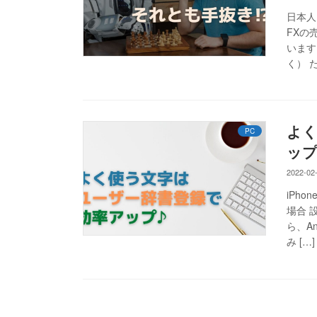
日本人
FXの
います
く） た
よく
PC
ップ
2022-02
iPh
場合 
ら、A
み […]