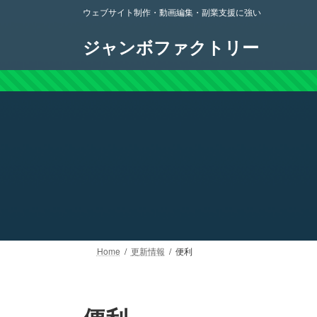
コ
ナ
ウェブサイト制作・動画編集・副業支援に強い
ン
ビ
テ
ゲ
ジャンボファクトリー
ン
ー
ツ
シ
へ
ョ
ス
ン
キ
に
ッ
移
プ
動
Home
更新情報
便利