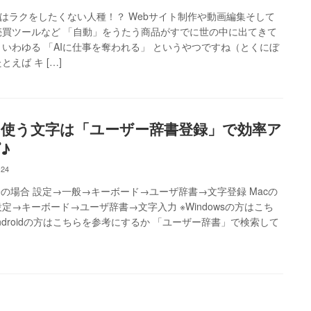
はラクをしたくない人種！？ Webサイト制作や動画編集そして
売買ツールなど 「自動」をうたう商品がすでに世の中に出てきて
 いわゆる 「AIに仕事を奪われる」 というやつですね（とくにぼ
とえば キ […]
使う文字は「ユーザー辞書登録」で効率ア
♪
-24
oneの場合 設定→一般→キーボード→ユーザ辞書→文字登録 Macの
設定→キーボード→ユーザ辞書→文字入力 ※Windowsの方はこち
ndroidの方はこちらを参考にするか 「ユーザー辞書」で検索して