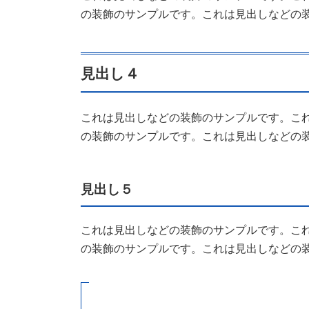
の装飾のサンプルです。これは見出しなどの
見出し４
これは見出しなどの装飾のサンプルです。こ
の装飾のサンプルです。これは見出しなどの
見出し５
これは見出しなどの装飾のサンプルです。こ
の装飾のサンプルです。これは見出しなどの