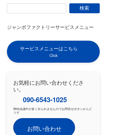
検索
ジャンボファクトリーサービスメニュー
サービスメニューはこちら
Click
お気軽にお問い合わせくださ
い。
090-6543-1025
Web会議中が多く出られませんのでお問合せボタンからど
うぞ
お問い合わせ