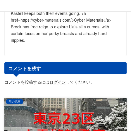
hereTurning any other way, Katty whimpers with delight as
Kasteil keeps both their events going. <a
href=https://cyber-materials.com/>Cyber Materials</a>
Brock has free reign to explore Lia's slim curves, with
certain focus on her perky breasts and already hard
nipples.
コメントを残す
コメントを投稿するには
ログイン
してください。
前の記事