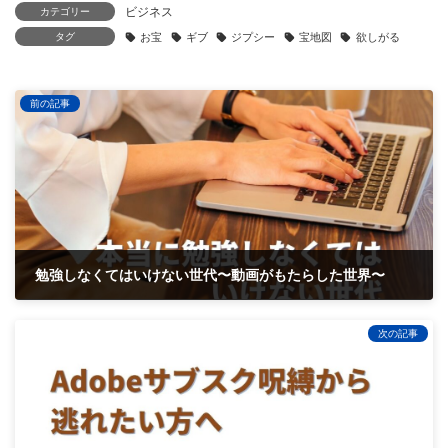
ビジネス
カテゴリー
タグ
お宝
ギブ
ジプシー
宝地図
欲しがる
前の記事
勉強しなくてはいけない世代〜動画がもたらした世界〜
2022-04-14
次の記事