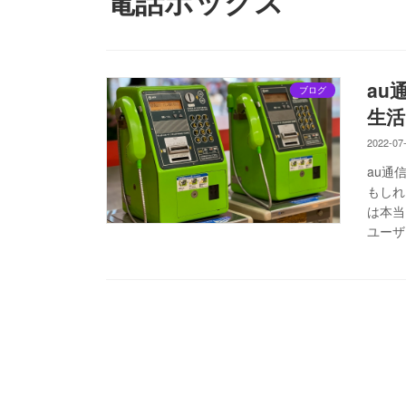
電話ボックス
au
ブログ
生活
2022-07
au通
もしれ
は本当
ユーザ