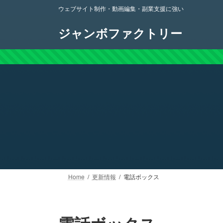
コ
ナ
ウェブサイト制作・動画編集・副業支援に強い
ン
ビ
テ
ゲ
ジャンボファクトリー
ン
ー
ツ
シ
へ
ョ
ス
ン
キ
に
ッ
移
プ
動
Home
更新情報
電話ボックス