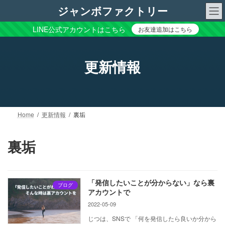
コ
ナ
ジャンボファクトリー
ン
ビ
テ
ゲ
LINE公式アカウントはこちら
お友達追加はこちら
ン
ー
ツ
シ
へ
ョ
更新情報
ス
ン
キ
に
ッ
移
プ
動
Home
更新情報
裏垢
裏垢
「発信したいことが分からない」なら裏
ブログ
アカウントで
2022-05-09
じつは、SNSで 「何を発信したら良いか分から