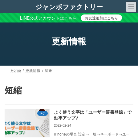
コ
ナ
ジャンボファクトリー
ン
ビ
テ
ゲ
LINE公式アカウントはこちら
お友達追加はこちら
ン
ー
ツ
シ
へ
ョ
更新情報
ス
ン
キ
に
ッ
移
プ
動
Home
更新情報
短縮
短縮
よく使う文字は「ユーザー辞書登録」で
PC
効率アップ♪
2022-02-24
iPhoneの場合 設定→一般→キーボード→ユー