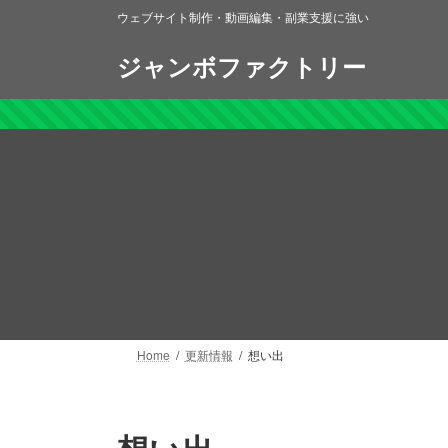
コ
ナ
ウェブサイト制作・動画編集・副業支援に強い
ン
ビ
テ
ゲ
ジャンボファクトリー
ン
ー
ツ
シ
へ
ョ
ス
ン
キ
に
ッ
移
プ
動
Home
更新情報
想い出