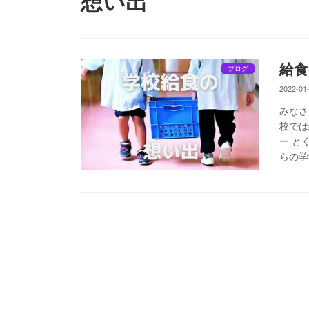
想い出
給食
ブログ
2022-01
みなさ
校では
ー と
らの学