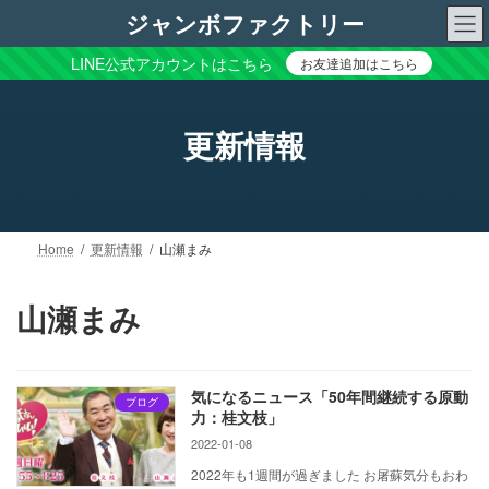
コ
ナ
ジャンボファクトリー
ン
ビ
テ
ゲ
LINE公式アカウントはこちら
お友達追加はこちら
ン
ー
ツ
シ
へ
ョ
更新情報
ス
ン
キ
に
ッ
移
プ
動
Home
更新情報
山瀬まみ
山瀬まみ
気になるニュース「50年間継続する原動
ブログ
力：桂文枝」
2022-01-08
2022年も1週間が過ぎました お屠蘇気分もおわ