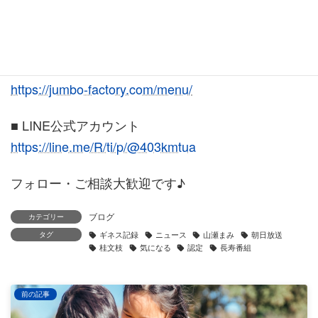
パソコン・スマホ・ホームページ・AI・SNSなど何
でもどうぞ♪
■ サービスメニュー
https://jumbo-factory.com/menu/
■ LINE公式アカウント
https://line.me/R/ti/p/@403kmtua
フォロー・ご相談大歓迎です♪
ブログ
カテゴリー
タグ
ギネス記録
ニュース
山瀬まみ
朝日放送
桂文枝
気になる
認定
長寿番組
前の記事