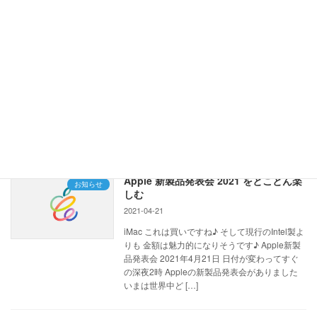
PayPalなどに代表される決済方法は、リモート
業務全盛のいまの時代にようやくポピュラーに
なってきた感じがしています。
迷惑メールはGoogle reCAPTCHA で徹
お知らせ
底排除を！
2021-05-11
WordPressで制作したウェブサイトのメール対
策はGoogle reCAPTCHAで決まりです！
Apple 新製品発表会 2021 をとことん楽
お知らせ
しむ
2021-04-21
iMac これは買いですね♪ そして現行のIntel製よ
りも 金額は魅力的になりそうです♪ Apple新製
品発表会 2021年4月21日 日付が変わってすぐ
の深夜2時 Appleの新製品発表会がありました
いまは世界中ど […]