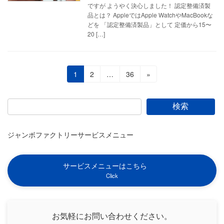
ですが ようやく決心しました！ 認定整備済製
品とは？ AppleではApple WatchやMacBookな
どを 「認定整備済製品」として 定価から15〜
20 […]
投
固
固
固
1
2
…
36
»
定
定
定
稿
ペ
ペ
ペ
の
ー
ー
ー
検索
ジ
ジ
ジ
ペ
ジャンボファクトリーサービスメニュー
ー
ジ
サービスメニューはこちら
送
Click
り
お気軽にお問い合わせください。