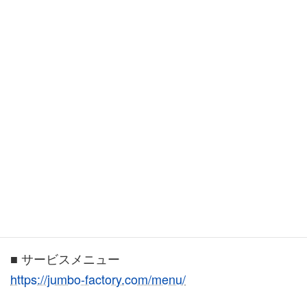
お気軽
にご相
談くだ
さい♪
■ ジャンボのインターネットなんでも相談会
ご予約はこちら
30分 5,500円
パソコン・スマホ・ホームページ・AI・SNSなど何
でもどうぞ♪
■ サービスメニュー
https://jumbo-factory.com/menu/