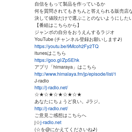
自信をもって製品を作っているか
何を質問されてもきちんと答えられる販売店
決して値段だけで選ぶことのないようにした
【番組はこちらから】
ジャンボの自分をおうえんするラジオ
YouTube (チャンネル登録お願いします♪)
https://youtu.be/9Mcoh2Fy2TQ
itunesはこちら
https://goo.gl/ZpSEhk
アプリ「himaraya」はこちら
http://www.himalaya.fm/jp/episode/list/1
J-radio
http://j-radio.net/
☆★☆★☆★☆★☆★
あなたにちょうど良い。Jラジ。
http://j-radio.net/
ご意見ご感想はこちらへ
j☆
j-radio.net
(☆を@にかえてくださいね♪)