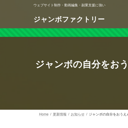
コ
ナ
ウェブサイト制作・動画編集・副業支援に強い
ン
ビ
テ
ゲ
ジャンボファクトリー
ン
ー
ツ
シ
へ
ョ
ス
ン
キ
に
ッ
移
ジャンボの自分をおう
プ
動
Home
更新情報
お知らせ
ジャンボの自分をおうえん