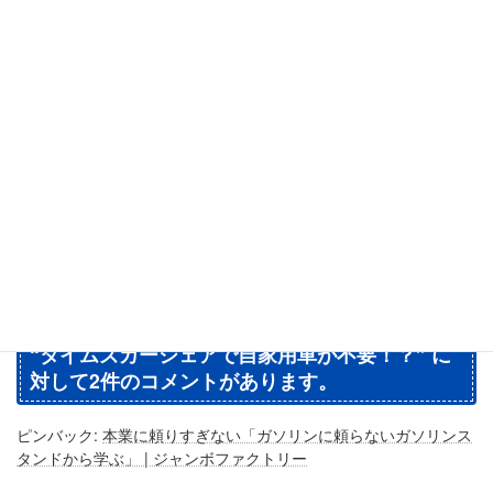
■ サービスメニュー
https://jumbo-factory.com/menu/
■ LINE公式アカウント
https://line.me/R/ti/p/@403kmtua
フォロー・ご相談大歓迎です♪
ブログ
カテゴリー
タグ
カーシェア
カーシェアリング
タイムズ
“
タイムズカーシェアで自家用車が不要！？
” に
対して2件のコメントがあります。
ピンバック:
本業に頼りすぎない「ガソリンに頼らないガソリンス
タンドから学ぶ」 | ジャンボファクトリー