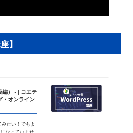
講座】
編） - | コエテ
ング・オンライン
てみたい！でもよ
.になっていませ