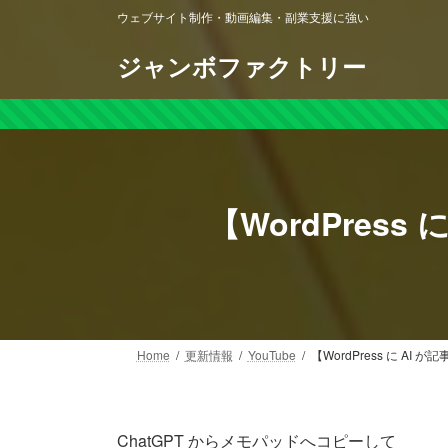
コ
ナ
ウェブサイト制作・動画編集・副業支援に強い
ン
ビ
テ
ゲ
ジャンボファクトリー
ン
ー
ツ
シ
へ
ョ
ス
ン
キ
に
ッ
移
【WordPress
プ
動
Home
更新情報
YouTube
【WordPress に AI
ChatGPT からメモパッドへコピーして