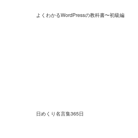
よくわかるWordPressの教科書〜初級編
日めくり名言集365日