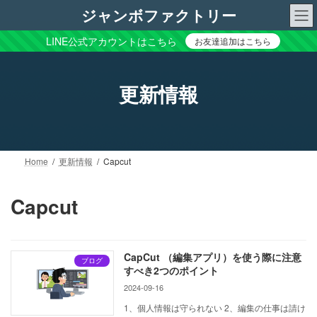
コ
ナ
ジャンボファクトリー
ン
ビ
テ
ゲ
LINE公式アカウントはこちら
お友達追加はこちら
ン
ー
ツ
シ
へ
ョ
更新情報
ス
ン
キ
に
ッ
移
プ
動
Home
更新情報
Capcut
Capcut
CapCut （編集アプリ）を使う際に注意
ブログ
すべき2つのポイント
2024-09-16
1、個人情報は守られない 2、編集の仕事は請け