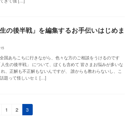
てきて強 […]
生の後半戦」を編集するお手伝いはじめま
-15
全国あちこちに行きながら、色々な方のご相談をうけるのです
「人生の後半戦」 について、ぼくも含めて 皆さまお悩みが多いな
これ、正解も不正解もないんですが、 誰からも教わらないし、こ
話題って怪しいセミ […]
固
固
固
1
2
3
定
定
定
ペ
ペ
ペ
ー
ー
ー