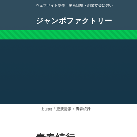
コ
ナ
ウェブサイト制作・動画編集・副業支援に強い
ン
ビ
テ
ゲ
ジャンボファクトリー
ン
ー
ツ
シ
へ
ョ
ス
ン
キ
に
ッ
移
プ
動
Home
更新情報
青春続行