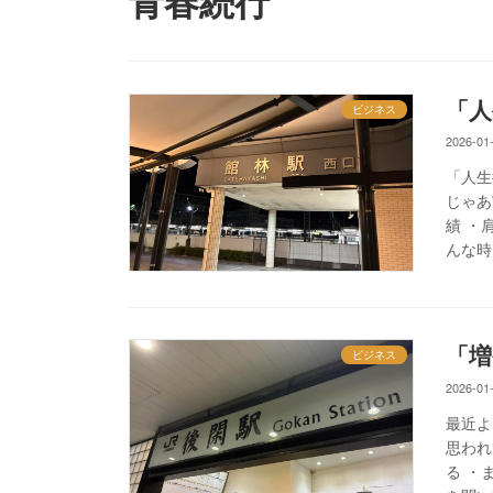
青春続行
「人
ビジネス
2026-01
「人生
じゃあ
績 ・
んな時
「増
ビジネス
2026-01
最近よ
思われ
る ・