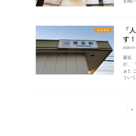
を聞い
「人
ビジネス
す！
2026-01
最近、
が、 
ぁと 
ういう
投
«
稿
の