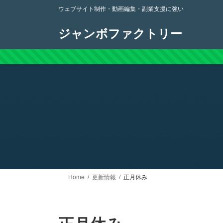
コ
ナ
ウェブサイト制作・動画編集・副業支援に強い
ン
ビ
テ
ゲ
ジャンボファクトリー
ン
ー
ツ
シ
へ
ョ
ス
ン
キ
に
ッ
移
プ
動
Home
更新情報
正月休み