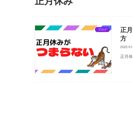
正月休み
正
ブログ
方
2022-01
正月休