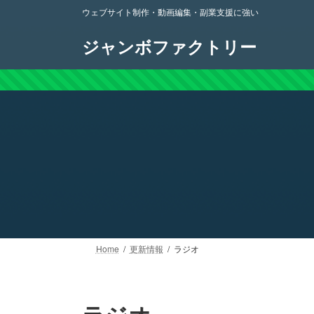
コ
ナ
ウェブサイト制作・動画編集・副業支援に強い
ン
ビ
テ
ゲ
ジャンボファクトリー
ン
ー
ツ
シ
へ
ョ
ス
ン
キ
に
ッ
移
プ
動
Home
更新情報
ラジオ