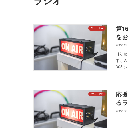
ラジオ
第1
YouTube
をお
2022-12
【初級
中↓ A
365 
応援
YouTube
るラジ
2022-08