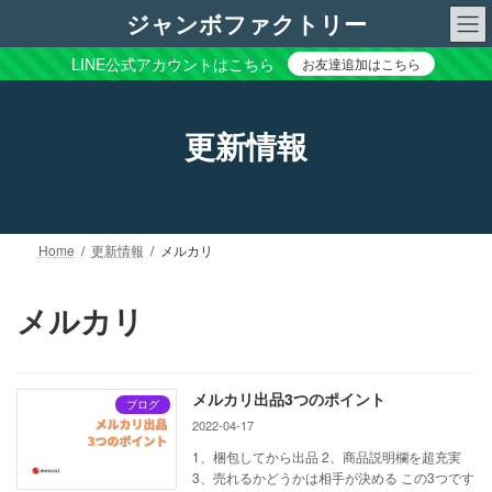
コ
ナ
ジャンボファクトリー
ン
ビ
テ
ゲ
LINE公式アカウントはこちら
お友達追加はこちら
ン
ー
ツ
シ
へ
ョ
更新情報
ス
ン
キ
に
ッ
移
プ
動
Home
更新情報
メルカリ
メルカリ
メルカリ出品3つのポイント
ブログ
2022-04-17
1、梱包してから出品 2、商品説明欄を超充実
3、売れるかどうかは相手が決める この3つです