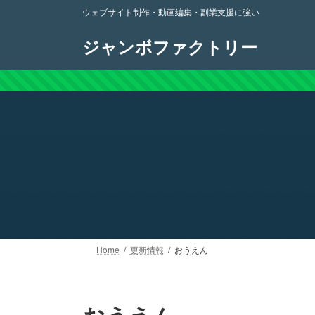
コ
ナ
ウェブサイト制作・動画編集・副業支援に強い
ン
ビ
テ
ゲ
ジャンボファクトリー
ン
ー
ツ
シ
へ
ョ
ス
ン
キ
に
ッ
移
プ
動
Home
更新情報
おうえん