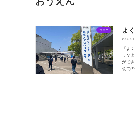
おうえん
よ
ブログ
2023-04
『よく
うかよ
ができ
会での衝